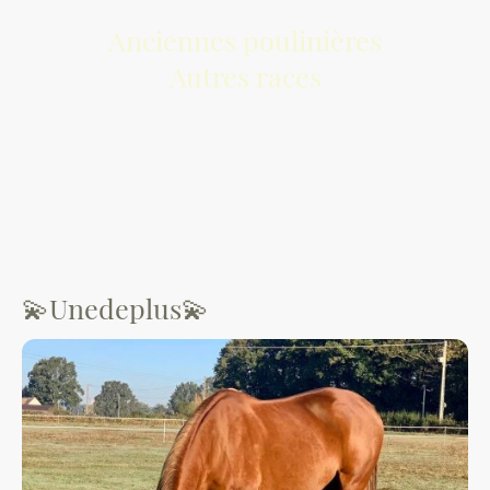
Anciennes poulinières
Autres races
💫Unedeplus💫