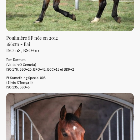
Poulinière SF née en 2012
166cm - Bai
ISO 118, BSO+10
Par Kannan
(Voltaire X Cemeta)
ISO 178, BSO+20, BPO+42, BCC+15 et BDR+2
Et Something Special 005
(Silvio X Tonga II)
ISO 135, BSO+5