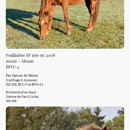
Poulinière SF née en 2008
161cm - Alezan
BPO+4
Par Opium de Talma
(Carthago X Joyeuse)
ISO 139, BCC+7 et BPO+11
Et Histoire d'en Haut
(Veloce de Favi X Julia)
ISO 106